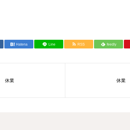
Hatena
Line
RSS
feedly
休業
休業