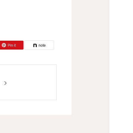
Pin it
note