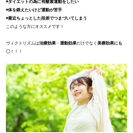
◉ダイエットの為に有酸素運動をしたい
◉体を鍛えたいけど運動が苦手
◉最近ちょっとした段差でつまづいてしまう
このような方にオススメです！
ヴィクトリズムは
治療効果
・
運動効果
だけでなく
美療効果にも
〇
！！！