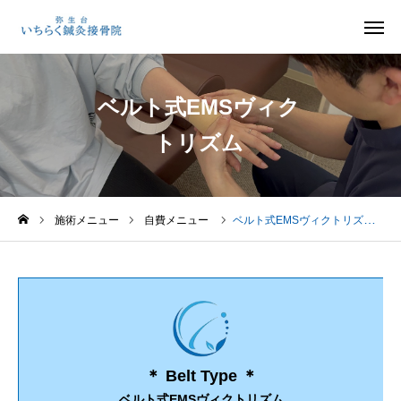
ベルト式EMSヴィク
LINE予約
口コミ
トリズム
地図
ホーム
ホーム
施術メニュー
自費メニュー
ベルト式EMSヴィクトリズム
ごあいさつ
診療の流れ
施術メニュー
＊ Belt Type ＊
選ばれる理由
ベルト式EMSヴィクトリズム